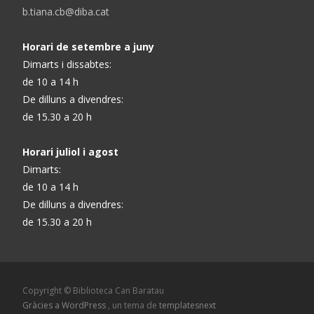
b.tiana.cb@diba.cat
Horari de setembre a juny
Dimarts i dissabtes:
de 10 a 14 h
De dilluns a divendres:
de 15.30 a 20 h
Horari juliol i agost
Dimarts:
de 10 a 14 h
De dilluns a divendres:
de 15.30 a 20 h
Copyright © Biblioteca Can Baratau
Gràcies a WordPress
, un tema de
templatesnext