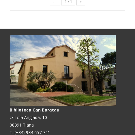
…
174
»
Biblioteca Can Baratau
c/ Lola Anglada, 10
08391 Tiana
T. (+34) 934 657 741