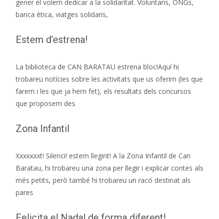
gener el volem dedicar a la solidaritat. Voluntaris, ONGs,
banca ètica, viatges solidaris,
Estem d’estrena!
La biblioteca de CAN BARATAU estrena bloc!Aquí hi
trobareu notícies sobre les activitats que us oferim (les que
farem i les que ja hem fet), els resultats dels concursos
que proposem des
Zona Infantil
Xxxxxxxt! Silenci! estem llegint! A la Zona Infantil de Can
Baratau, hi trobareu una zona per llegir i explicar contes als
més petits, però també hi trobareu un racó destinat als
pares
Felicita el Nadal de forma diferent!