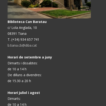
Biblioteca Can Baratau
c/ Lola Anglada, 10
08391 Tiana
T. (+34) 934 657 741
b.tiana.cb@diba.cat
Horari de setembre a juny
Dimarts i dissabtes:
de 10 a 14 h
De dilluns a divendres:
de 15.30 a 20 h
Horari juliol i agost
Dimarts:
de 10 a 14 h