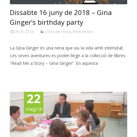
Dissabte 16 juny de 2018 – Gina
Ginger’s birthday party
29.05.2018
L'hora del conte
,
Petits lectors
La Gina Ginger és una nena que viu la vida amb intensitat.
Les seves aventures es poden llegir a la col·lecció de llibres
“Read Me a Story – Gina Ginger”. En aquesta
Read More…
22
maig/18