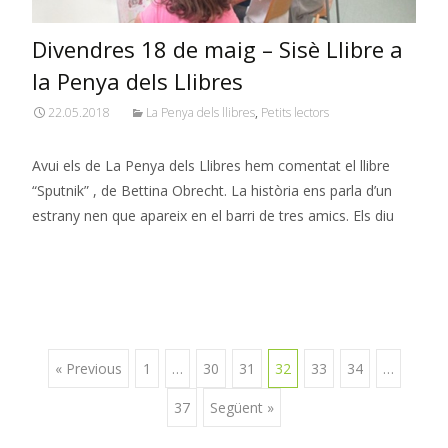
Divendres 18 de maig – Sisè Llibre a
la Penya dels Llibres
22.05.2018
La Penya dels llibres
,
Petits lectors
Avui els de La Penya dels Llibres hem comentat el llibre
“Sputnik” , de Bettina Obrecht. La història ens parla d’un
estrany nen que apareix en el barri de tres amics. Els diu
Read More…
Navegació
« Previous
1
…
30
31
32
33
34
…
37
Següent »
d'entrades