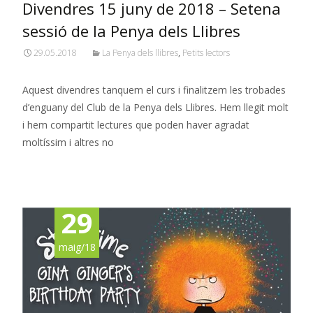
Divendres 15 juny de 2018 – Setena
sessió de la Penya dels Llibres
29.05.2018
La Penya dels llibres
,
Petits lectors
Aquest divendres tanquem el curs i finalitzem les trobades
d’enguany del Club de la Penya dels Llibres. Hem llegit molt
i hem compartit lectures que poden haver agradat
moltíssim i altres no
Read More…
29
maig/18