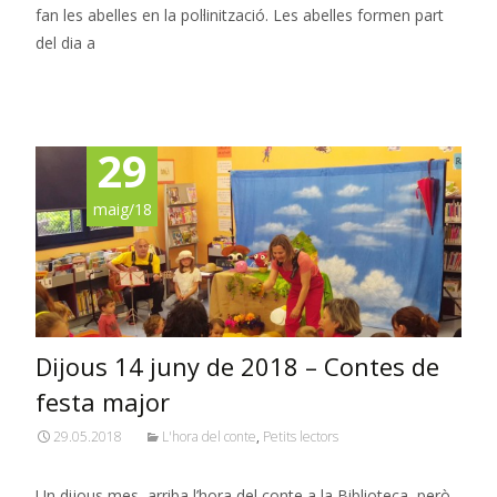
fan les abelles en la pol·linització. Les abelles formen part
del dia a
Read More…
29
maig/18
Dijous 14 juny de 2018 – Contes de
festa major
29.05.2018
L'hora del conte
,
Petits lectors
Un dijous mes, arriba l’hora del conte a la Biblioteca, però