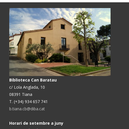
Biblioteca Can Baratau
c/ Lola Anglada, 10
08391 Tiana
T. (+34) 934 657 741
b.tiana.cb@diba.cat
Horari de setembre a juny