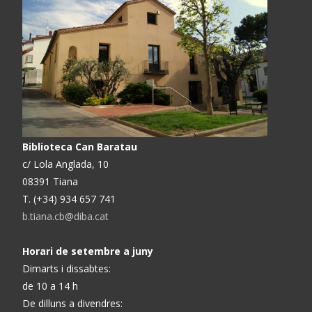
Biblioteca Can Baratau
c/ Lola Anglada, 10
08391 Tiana
T. (+34) 934 657 741
b.tiana.cb@diba.cat
Horari de setembre a juny
Dimarts i dissabtes:
de 10 a 14 h
De dilluns a divendres: