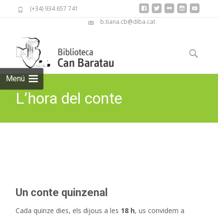
(+34) 934 657 741
b.tiana.cb@diba.cat
Skip
to
Cerca:
content
Menú
L’hora del conte
Biblioteca Can Baratau
>
Petits lectors
>
L’hora del conte
Un conte quinzenal
Cada quinze dies, els dijous a les
18 h
, us convidem a