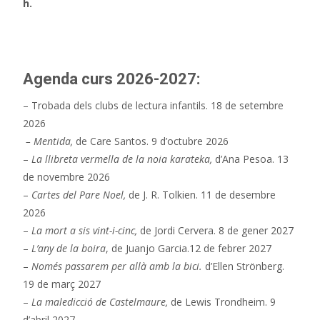
h.
Agenda curs 2026-2027:
– Trobada dels clubs de lectura infantils. 18 de setembre
2026
– Mentida,
de Care Santos. 9 d’octubre 2026
–
La llibreta vermella de la noia karateka,
d’Ana Pesoa. 13
de novembre 2026
–
Cartes del Pare Noel,
de J. R. Tolkien. 11 de desembre
2026
–
La mort a sis vint-i-cinc,
de Jordi Cervera. 8 de gener 2027
–
L’any de la boira
, de Juanjo Garcia.12 de febrer 2027
–
Només passarem per allà amb la bici.
d’Ellen Strönberg.
19 de març 2027
–
La maledicció de Castelmaure,
de Lewis Trondheim. 9
d’abril 2027