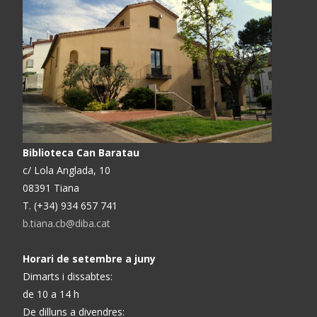
Biblioteca Can Baratau
c/ Lola Anglada, 10
08391 Tiana
T. (+34) 934 657 741
b.tiana.cb@diba.cat
Horari de setembre a juny
Dimarts i dissabtes:
de 10 a 14 h
De dilluns a divendres: