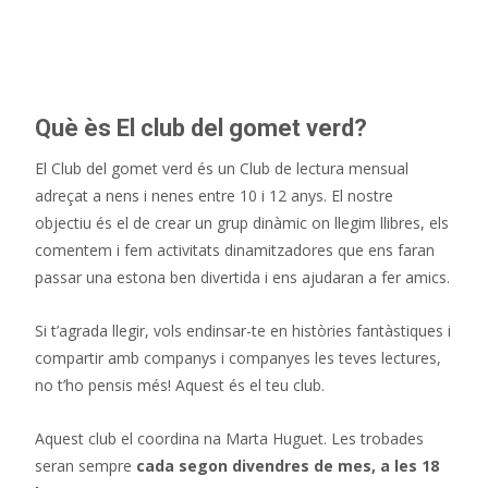
verd: club de lectura infantil
Què ès El club del gomet verd?
El Club del gomet verd és un Club de lectura mensual
adreçat a nens i nenes entre 10 i 12 anys. El nostre
objectiu és el de crear un grup dinàmic on llegim llibres, els
comentem i fem activitats dinamitzadores que ens faran
passar una estona ben divertida i ens ajudaran a fer amics.
Si t’agrada llegir, vols endinsar-te en històries fantàstiques i
compartir amb companys i companyes les teves lectures,
no t’ho pensis més! Aquest és el teu club.
Aquest club el coordina na Marta Huguet. Les trobades
seran sempre
cada segon divendres de mes, a les 18