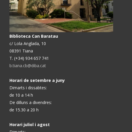
Biblioteca Can Baratau
c/ Lola Anglada, 10
08391 Tiana
T. (+34) 934 657 741
b.tiana.cb@diba.cat
Horari de setembre a juny
Dimarts i dissabtes:
de 10 a 14 h
De dilluns a divendres:
de 15.30 a 20 h
Horari juliol i agost
Dimarts: