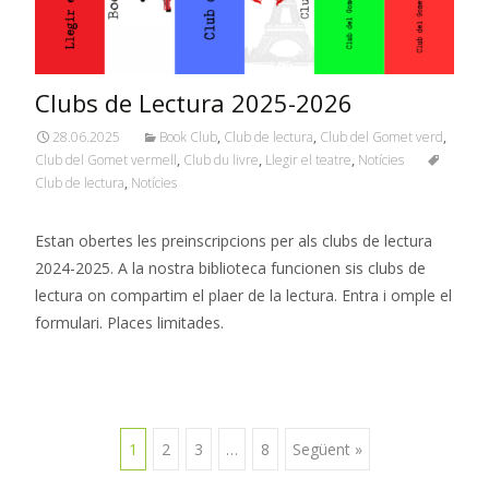
Clubs de Lectura 2025-2026
28.06.2025
Book Club
,
Club de lectura
,
Club del Gomet verd
,
Club del Gomet vermell
,
Club du livre
,
Llegir el teatre
,
Notícies
Club de lectura
,
Notícies
Estan obertes les preinscripcions per als clubs de lectura
2024-2025. A la nostra biblioteca funcionen sis clubs de
lectura on compartim el plaer de la lectura. Entra i omple el
formulari. Places limitades.
Navegació
1
2
3
…
8
Següent »