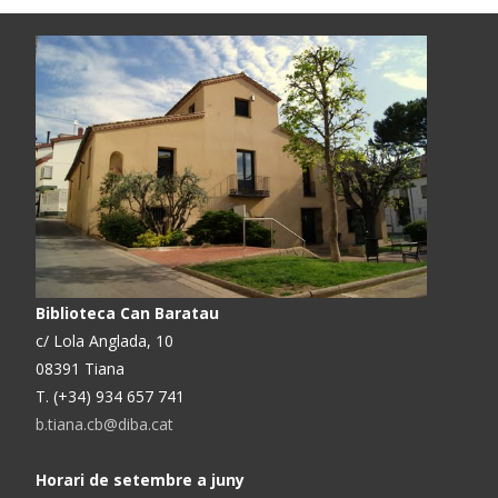
Biblioteca Can Baratau
c/ Lola Anglada, 10
08391 Tiana
T. (+34) 934 657 741
b.tiana.cb@diba.cat
Horari de setembre a juny