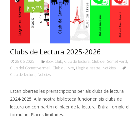
juny/25
Clubs de Lectura 2025-2026
28.06.2025
Book Club
,
Club de lectura
,
Club del Gomet verd
,
Club del Gomet vermell
,
Club du livre
,
Llegir el teatre
,
Notícies
Club de lectura
,
Notícies
Estan obertes les preinscripcions per als clubs de lectura
2024-2025. A la nostra biblioteca funcionen sis clubs de
lectura on compartim el plaer de la lectura. Entra i omple el
formulari. Places limitades.