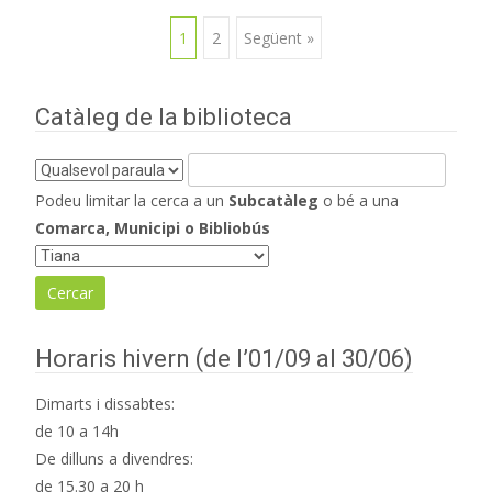
Navegació
1
2
Següent »
d'entrades
Catàleg de la biblioteca
Podeu limitar la cerca a un
Subcatàleg
o bé a una
Comarca, Municipi o Bibliobús
Horaris hivern (de l’01/09 al 30/06)
Dimarts i dissabtes:
de 10 a 14h
De dilluns a divendres:
de 15.30 a 20 h