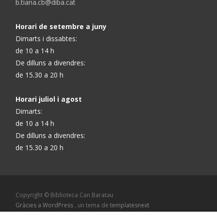
b.tiana.cb@diba.cat
Horari de setembre a juny
Dimarts i dissabtes:
de 10 a 14 h
De dilluns a divendres:
de 15.30 a 20 h
Horari juliol i agost
Dimarts:
de 10 a 14 h
De dilluns a divendres:
de 15.30 a 20 h
Copyright © Biblioteca Can Baratau
Gràcies a WordPress
, un tema de
templatesnext