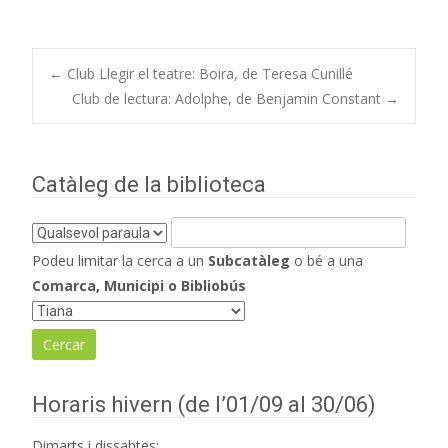
Navegació
←
Club Llegir el teatre: Boira, de Teresa Cunillé
Club de lectura: Adolphe, de Benjamin Constant
→
d'entrades
Catàleg de la biblioteca
Podeu limitar la cerca a un
Subcatàleg
o bé a una
Comarca, Municipi o Bibliobús
Horaris hivern (de l’01/09 al 30/06)
Dimarts i dissabtes: