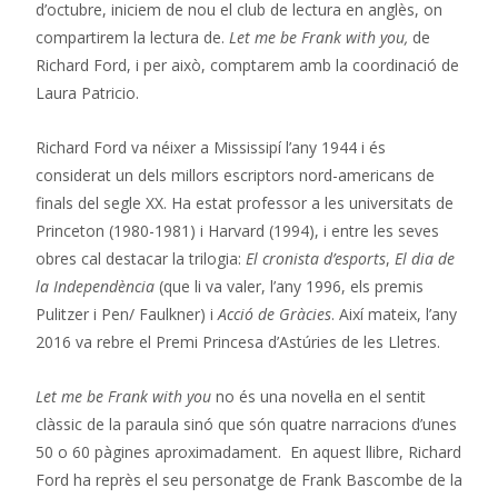
d’octubre, iniciem de nou el club de lectura en anglès, on
compartirem la lectura de.
Let me be Frank with you,
de
Richard Ford, i per això, comptarem amb la coordinació de
Laura Patricio.
Richard Ford va néixer a Mississipí l’any 1944 i és
considerat un dels millors escriptors nord-americans de
finals del segle XX. Ha estat professor a les universitats de
Princeton (1980-1981) i Harvard (1994), i entre les seves
obres cal destacar la trilogia:
El cronista d’esports
,
El dia de
la Independència
(que li va valer, l’any 1996, els premis
Pulitzer i Pen/ Faulkner) i
Acció de Gràcies
. Així mateix, l’any
2016 va rebre el Premi Princesa d’Astúries de les Lletres.
Let me be Frank with you
no és una novel·la en el sentit
clàssic de la paraula sinó que són quatre narracions d’unes
50 o 60 pàgines aproximadament. En aquest llibre, Richard
Ford ha reprès el seu personatge de Frank Bascombe de la