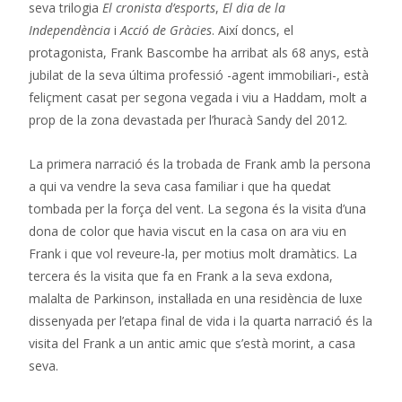
seva trilogia
El cronista d’esports
,
El dia de la
Independència
i
Acció de Gràcies
. Així doncs, el
protagonista, Frank Bascombe ha arribat als 68 anys, està
jubilat de la seva última professió -agent immobiliari-, està
feliçment casat per segona vegada i viu a Haddam, molt a
prop de la zona devastada per l’huracà Sandy del 2012.
La primera narració és la trobada de Frank amb la persona
a qui va vendre la seva casa familiar i que ha quedat
tombada per la força del vent. La segona és la visita d’una
dona de color que havia viscut en la casa on ara viu en
Frank i que vol reveure-la, per motius molt dramàtics. La
tercera és la visita que fa en Frank a la seva exdona,
malalta de Parkinson, instal·lada en una residència de luxe
dissenyada per l’etapa final de vida i la quarta narració és la
visita del Frank a un antic amic que s’està morint, a casa
seva.