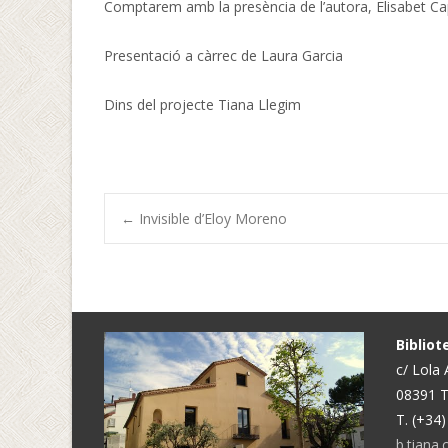
Comptarem amb la presència de l’autora, Elisabet Cap
Presentació a càrrec de Laura Garcia
Dins del projecte Tiana Llegim
Navegació
←
Invisible d’Eloy Moreno
d'entrades
Biblio
c/ Lola
08391 T
T. (+34
b.tiana