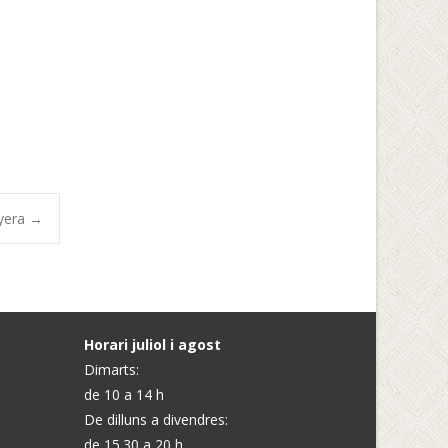
nyera
→
Horari juliol i agost
Dimarts:
de 10 a 14 h
De dilluns a divendres:
de 15.30 a 20 h