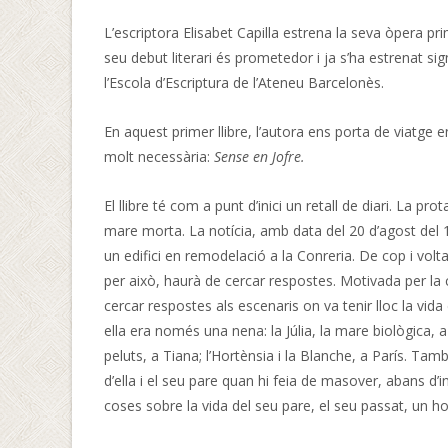
L’escriptora Elisabet Capilla estrena la seva òpera pri
seu debut literari és prometedor i ja s’ha estrenat si
l’Escola d’Escriptura de l’Ateneu Barcelonès.
En aquest primer llibre, l’autora ens porta de viatge 
molt necessària:
Sense en Jofre.
El llibre té com a punt d’inici un retall de diari. La p
mare morta. La notícia, amb data del 20 d’agost del 19
un edifici en remodelació a la Conreria. De cop i volta
per això, haurà de cercar respostes. Motivada per la 
cercar respostes als escenaris on va tenir lloc la vid
ella era només una nena: la Júlia, la mare biològica, a 
peluts, a Tiana; l’Hortènsia i la Blanche, a París. Ta
d’ella i el seu pare quan hi feia de masover, abans d’
coses sobre la vida del seu pare, el seu passat, un ho