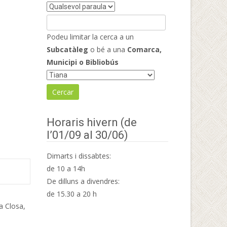
Podeu limitar la cerca a un
Subcatàleg
o bé a una
Comarca,
Municipi o Bibliobús
Horaris hivern (de
l’01/09 al 30/06)
Dimarts i dissabtes:
de 10 a 14h
De dilluns a divendres:
de 15.30 a 20 h
a Closa,