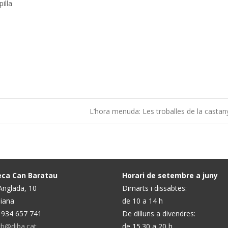
illa
L’hora menuda: Les troballes de la casta
teca Can Baratau
Horari de setembre a juny
 Anglada, 10
Dimarts i dissabtes:
iana
de 10 a 14 h
) 934 657 741
De dilluns a divendres:
.cb@diba.cat
de 15.30 a 20 h