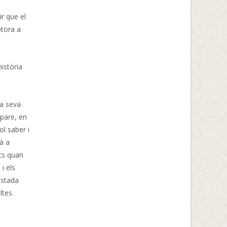
ir que el
ptora a
istòria
la seva
 pare, en
ol saber i
à a
nts quan
i els
estada
ltes