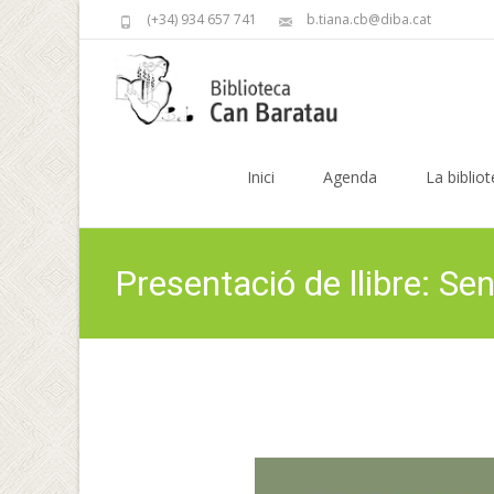
(+34) 934 657 741
b.tiana.cb@diba.cat
Skip
to
Inici
Agenda
La biblio
content
Presentació de llibre: Sen