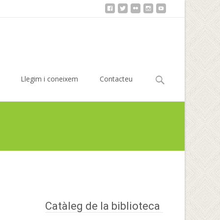
Cerca:
Llegim i coneixem
Contacteu
Presentació de llibre: Sense en Jofre, d’Elisabet Capilla
Catàleg de la biblioteca