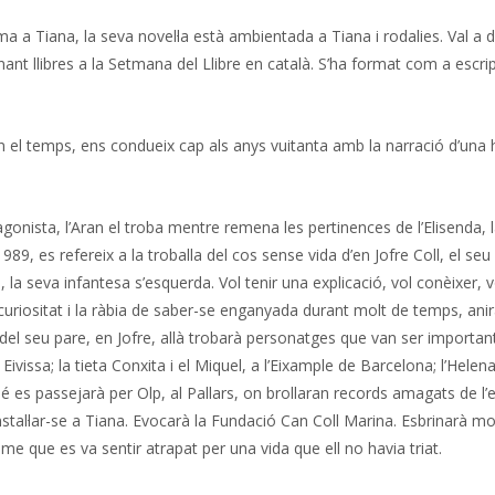
ma a Tiana, la seva novel·la està ambientada a Tiana i rodalies. Val a d
gnant llibres a la Setmana del Llibre en català. S’ha format com a escri
en el temps, ens condueix cap als anys vuitanta amb la narració d’una h
rotagonista, l’Aran el troba mentre remena les pertinences de l’Elisenda, 
89, es refereix a la troballa del cos sense vida d’en Jofre Coll, el seu
, la seva infantesa s’esquerda. Vol tenir una explicació, vol conèixer, v
curiositat i la ràbia de saber-se enganyada durant molt de temps, anir
a del seu pare, en Jofre, allà trobarà personatges que van ser importa
Eivissa; la tieta Conxita i el Miquel, a l’Eixample de Barcelona; l’Helena 
mbé es passejarà per Olp, al Pallars, on brollaran records amagats de l’
instal·lar-se a Tiana. Evocarà la Fundació Can Coll Marina. Esbrinarà mo
me que es va sentir atrapat per una vida que ell no havia triat.