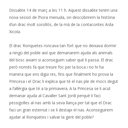
Dissabte 14 de març a les 11 h. Aquest dissabte tenim una
nova sessió de l’hora menuda, on descobrirem la història
d’un drac molt sorollós, de la mà de la contacontes Aïda
Xicola.
El drac Ronquetes roncava tan fort que no deixava dormir
a ningú del poble així que demanarem ajuda als animals
del bosc aviam si aconseguim saber què li passa. El drac
però només fa que treure foc per la boca i no hi ha
manera que ens digui res, fins que finalment ho prova la
Princesa i el Drac li explica que té el nas ple de mocs degut
a l’al·lèrgia que té a la primavera. A la Princesa se li acut
demanar ajuda al Cavaller Sant Jordi perquè li faci
pessigolles al nas amb la seva llança per tal que el Drac
faci un gran esternut i se li destapi el nas. Aconseguirem
ajudar al Ronquetes i salvar la gent del poble?