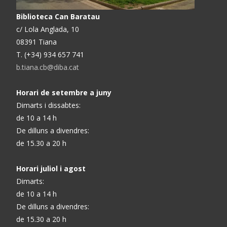
Biblioteca Can Baratau
c/ Lola Anglada, 10
08391 Tiana
T. (+34) 934 657 741
b.tiana.cb@diba.cat
Horari de setembre a juny
Dimarts i dissabtes:
de 10 a 14 h
De dilluns a divendres:
de 15.30 a 20 h
Horari juliol i agost
Dimarts:
de 10 a 14 h
De dilluns a divendres:
de 15.30 a 20 h