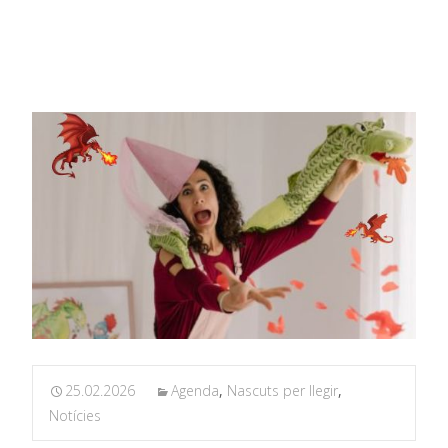
menuda: El drac sorollós
25.02.2026
Agenda
,
Nascuts per llegir
,
Notícies