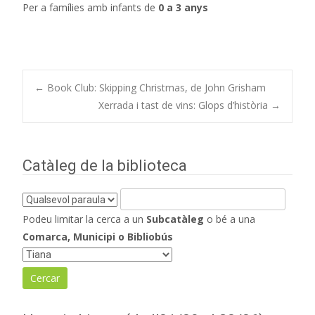
Per a famílies amb infants de
0 a 3 anys
Navegació
←
Book Club: Skipping Christmas, de John Grisham
Xerrada i tast de vins: Glops d’història
→
d'entrades
Catàleg de la biblioteca
Podeu limitar la cerca a un
Subcatàleg
o bé a una
Comarca, Municipi o Bibliobús