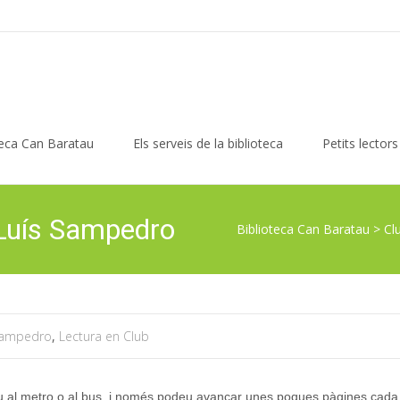
teca Can Baratau
Els serveis de la biblioteca
Petits lectors
Luís Sampedro
Biblioteca Can Baratau
>
Cl
 Sampedro
,
Lectura en Club
giu al metro o al bus, i només podeu avançar unes poques pàgines cada