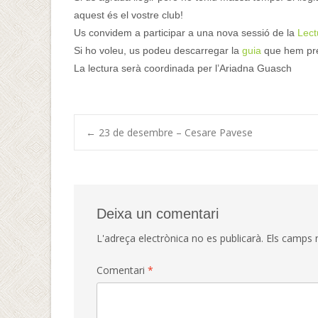
aquest és el vostre club!
Us convidem a participar a una nova sessió de la
Lect
Si ho voleu, us podeu descarregar la
guia
que hem pre
La lectura serà coordinada per l’Ariadna Guasch
Navegació
←
23 de desembre – Cesare Pavese
d'entrades
Deixa un comentari
L'adreça electrònica no es publicarà.
Els camps 
Comentari
*