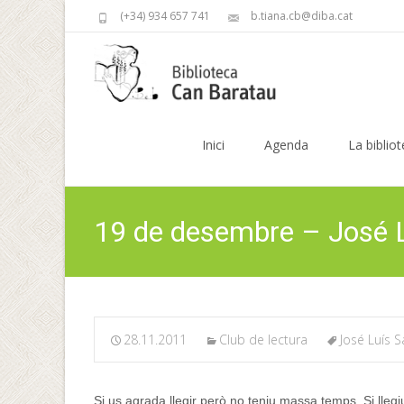
(+34) 934 657 741
b.tiana.cb@diba.cat
Skip
to
Inici
Agenda
La biblio
content
19 de desembre – José 
28.11.2011
Club de lectura
José Luís
Si us agrada llegir però no teniu massa temps. Si lle