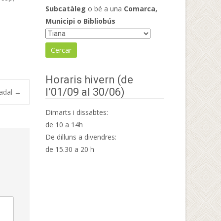
Subcatàleg
o bé a una
Comarca,
Municipi o Bibliobús
Horaris hivern (de
l’01/09 al 30/06)
Nadal
→
Dimarts i dissabtes:
de 10 a 14h
De dilluns a divendres:
de 15.30 a 20 h