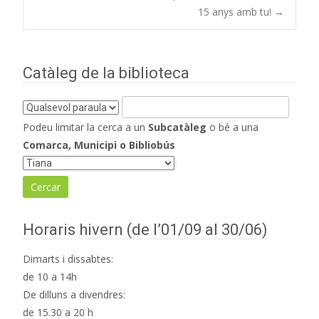
Navegació
15 anys amb tu!
→
d'entrades
Catàleg de la biblioteca
Podeu limitar la cerca a un
Subcatàleg
o bé a una
Comarca, Municipi o Bibliobús
Horaris hivern (de l’01/09 al 30/06)
Dimarts i dissabtes:
de 10 a 14h
De dilluns a divendres:
de 15.30 a 20 h