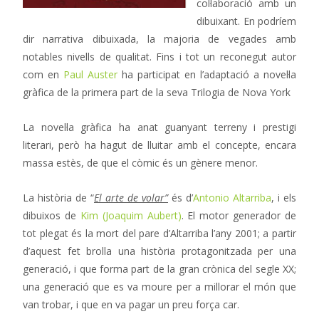
col·laboració amb un
dibuixant. En podríem
dir narrativa dibuixada, la majoria de vegades amb
notables nivells de qualitat. Fins i tot un reconegut autor
com en
Paul Auster
ha participat en l’adaptació a novel·la
gràfica de la primera part de la seva Trilogia de Nova York
La novel·la gràfica ha anat guanyant terreny i prestigi
literari, però ha hagut de lluitar amb el concepte, encara
massa estès, de que el còmic és un gènere menor.
La història de “
El arte de volar”
és d’
Antonio Altarriba
, i els
dibuixos de
Kim (Joaquim Aubert)
. El motor generador de
tot plegat és la mort del pare d’Altarriba l’any 2001; a partir
d’aquest fet brolla una història protagonitzada per una
generació, i que forma part de la gran crònica del segle XX;
una generació que es va moure per a millorar el món que
van trobar, i que en va pagar un preu força car.