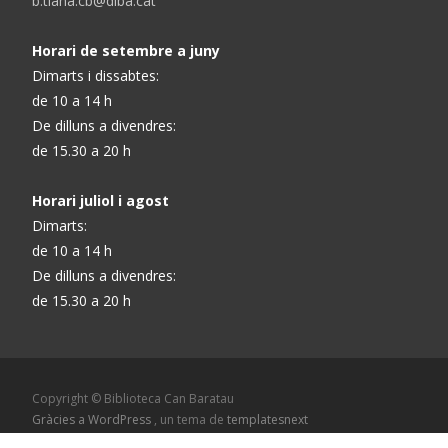
b.tiana.cb@diba.cat
Horari de setembre a juny
Dimarts i dissabtes:
de 10 a 14 h
De dilluns a divendres:
de 15.30 a 20 h
Horari juliol i agost
Dimarts:
de 10 a 14 h
De dilluns a divendres:
de 15.30 a 20 h
Copyright © Biblioteca Can Baratau
Gràcies a WordPress
, un tema de
templatesnext