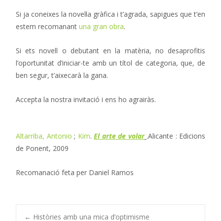
Si ja coneixes la novel·la gràfica i t’agrada, sapigues que t’en
estem recomanant
una gran obra
.
Si ets novell o debutant en la matèria, no desaprofitis
l’oportunitat d’iniciar-te amb un títol de categoria, que, de
ben segur, t’aixecarà la gana.
Accepta la nostra invitació i ens ho agrairàs.
Altarriba, Antonio
;
Kim
.
El arte de volar
.Alicante : Edicions
de Ponent, 2009
Recomanació feta per Daniel Ramos
←
Històries amb una mica d’optimisme