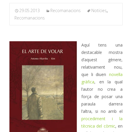
29.05.2013
Recomanacions
Notícies
,
Recomanacions
Aquí tens una
destacable mostra
d’aquest gènere,
relativament nou,
que li diuen
novel·la
gràfica
, en la qual
l’autor no crea a
força de posar una
paraula darrera
l’altra, si no amb el
procediment i la
tècnica del còmic
, en