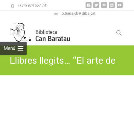
(+34) 934 657 741
b.tiana.cb@diba.cat
Skip
to
Cerca:
content
Menú
Llibres llegits… “El arte de
volar”
Biblioteca Can Baratau
>
Recomanacions
>
Llibres llegits…