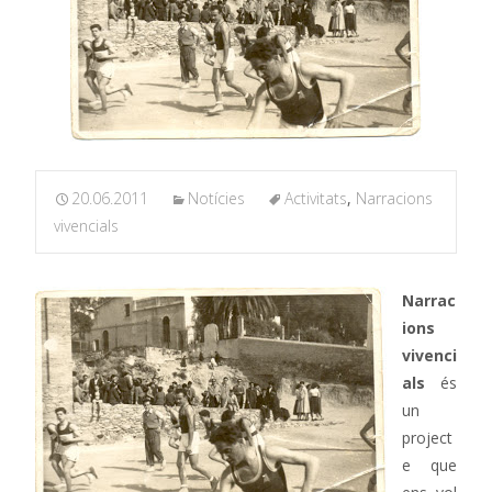
20.06.2011
Notícies
Activitats
,
Narracions
vivencials
Narrac
ions
vivenci
als
és
un
project
e que