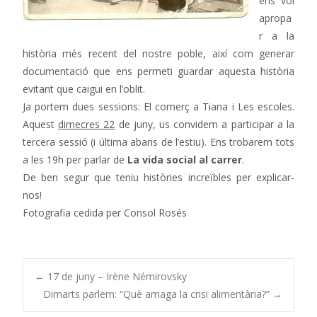
ens vol
apropa
r a la
història més recent del nostre poble, així com generar
documentació que ens permeti guardar aquesta història
evitant que caigui en l’oblit.
Ja portem dues sessions: El comerç a Tiana i Les escoles.
Aquest
dimecres 22
de juny, us convidem a participar a la
tercera sessió (i última abans de l’estiu). Ens trobarem tots
a les 19h per parlar de
La vida social al carrer
.
De ben segur que teniu històries increïbles per explicar-
nos!
Fotografia cedida per Consol Rosés
Navegació
←
17 de juny – Irène Némirovsky
Dimarts parlem: “Què amaga la crisi alimentària?”
→