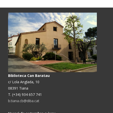
Biblioteca Can Baratau
c/ Lola Anglada, 10
08391 Tiana
T. (+34) 934 657 741
b.tiana.cb@diba.cat