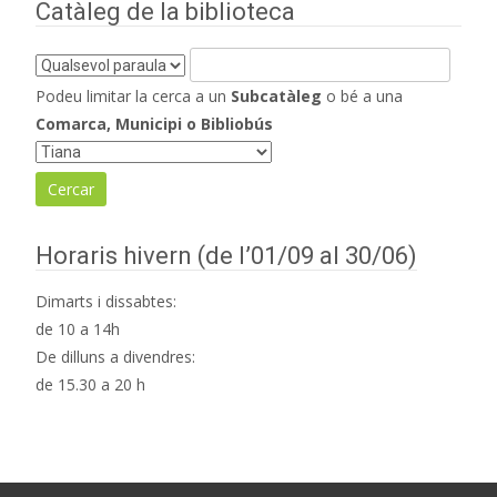
d'entrades
Catàleg de la biblioteca
Podeu limitar la cerca a un
Subcatàleg
o bé a una
Comarca, Municipi o Bibliobús
Horaris hivern (de l’01/09 al 30/06)
Dimarts i dissabtes:
de 10 a 14h
De dilluns a divendres:
de 15.30 a 20 h