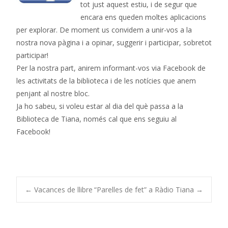
tot just aquest estiu, i de segur que
encara ens queden moltes aplicacions
per explorar. De moment us convidem a unir-vos a la
nostra nova pàgina i a opinar, suggerir i participar, sobretot
participar!
Per la nostra part, anirem informant-vos via Facebook de
les activitats de la biblioteca i de les notícies que anem
penjant al nostre bloc.
Ja ho sabeu, si voleu estar al dia del què passa a la
Biblioteca de Tiana, només cal que ens seguiu al
Facebook!
Navegació
←
Vacances de llibre
“Parelles de fet” a Ràdio Tiana
→