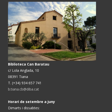
Biblioteca Can Baratau
c/ Lola Anglada, 10
08391 Tiana
T. (+34) 934 657 741
b.tiana.cb@diba.cat
Horari de setembre a juny
Dimarts i dissabtes: