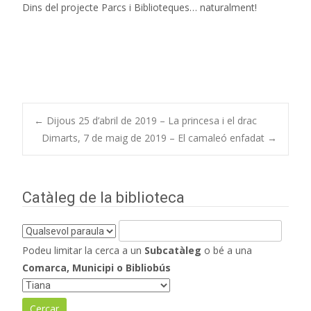
Dins del projecte Parcs i Biblioteques… naturalment!
Navegació
←
Dijous 25 d’abril de 2019 – La princesa i el drac
Dimarts, 7 de maig de 2019 – El camaleó enfadat
→
d'entrades
Catàleg de la biblioteca
Podeu limitar la cerca a un
Subcatàleg
o bé a una
Comarca, Municipi o Bibliobús