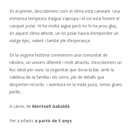
En el primer, descobrirem com el clima està canviant. Una
immensa tempesta d’aigua s’apropa i el sol està fonent el
casquet polar. Hi ha molta aigua però no hi ha prou glaç.
En aquest clima alterat, un ós polar haurà d’empendre un
viatge èpic, valent i també ple d’esperança.
En la segona història coneixerem una comunitat de
ratolins, un univers diferent i molt atractiu. Descobrirem un
lloc ideal per viure: la seguretat que dona la llar, amb la
calidesa de la família i els veïns, ple de detalls que
desperten records i aventura en la mida justa, sense grans
perills…
A càrrec de
Meritxell Gabaldà
Per a infants
a partir de 5 anys