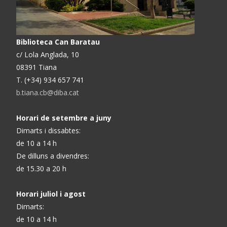
Biblioteca Can Baratau
c/ Lola Anglada, 10
08391 Tiana
T. (+34) 934 657 741
b.tiana.cb@diba.cat
Horari de setembre a juny
Dimarts i dissabtes:
de 10 a 14 h
De dilluns a divendres:
de 15.30 a 20 h
Horari juliol i agost
Dimarts:
de 10 a 14 h