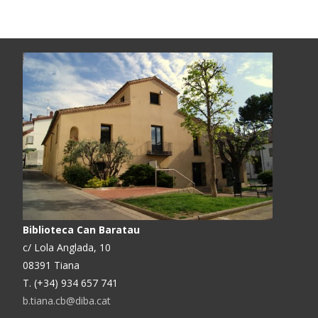
Biblioteca Can Baratau
c/ Lola Anglada, 10
08391 Tiana
T. (+34) 934 657 741
b.tiana.cb@diba.cat