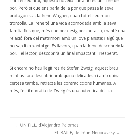
Tot i el seu títol, aquesta novel·la curta no és un llibre de
por. Però si que ens parla de la por que passa la seva
protagonista, la Irene Wagner, quan tot el seu mon
trontolla. La Irene té una vida acomodada amb la seva
família fins que, més que per desig per fantasia, manté una
relació fora del matrimoni amb un jove pianista; i algú que
ho sap li fa xantatge. És llavors, quan la Irene descobreix la
por. I el lector, descobrirà un final impactant i inesperat.
Si encara no heu llegit res de Stefan Zweig, aquest breu
relat us farà descobrir amb quina delicadesa i amb quina
certesa també, retracta les contradiccions humanes. A
més, l’estil narratiu de Zweig és una autèntica delícia.
Navegació
←
UN FILL, d’Alejandro Palomas
EL BAILE, de Irène Némirovsky
→