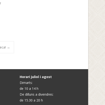
r
teca!
→
Horari juliol i agost
Dimarts:
de 10 a 14 h
De dilluns a divendres:
de 15.30 a 20 h