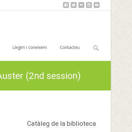
Cerca:
Llegim i coneixem
Contacteu
Auster (2nd session)
 – The New York Trilogy by Paul Auster (2nd session)
Catàleg de la biblioteca