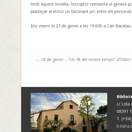
Amb aquest novel·la, l’escriptor reinventa el gènere 
plantejar al lector un fascinant joc entre els persona
Ens veiem el 27 de gener a les 19:00h a Can Baratau.
Navegació
←
28 de gener – “Un fill del nostre temps” d’Ödön
d'entrades
Biblio
c/ Lola
08391 T
T. (+34
b.tiana