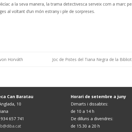
policíac a la seva manera, la trama detectivesca serveix com a marc pe
tges al voltant d’un món estrany i ple de sorpreses.
 von Horváth
Joc de Pistes del Tiana Negra de la Biblio
teca Can Baratau
Horari de setembre a juny
 Anglada, 10
Dimarts i dissabtes:
iana
de 10 a 14 h
) 934 657 741
De dilluns a divendres:
.cb@diba.cat
de 15.30 a 20 h