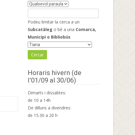
Podeu limitar la cerca a un
Subcatàleg
o bé a una
Comarca,
Municipi o Bibliobús
Horaris hivern (de
l’01/09 al 30/06)
Dimarts i dissabtes:
de 10 a 14h
De dilluns a divendres:
de 15.30 a 20 h