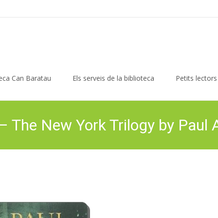
teca Can Baratau
Els serveis de la biblioteca
Petits lectors
– The New York Trilogy by Paul 
an Baratau
>
Llegim i coneixem
>
Book Club
>
January 27th Book Club