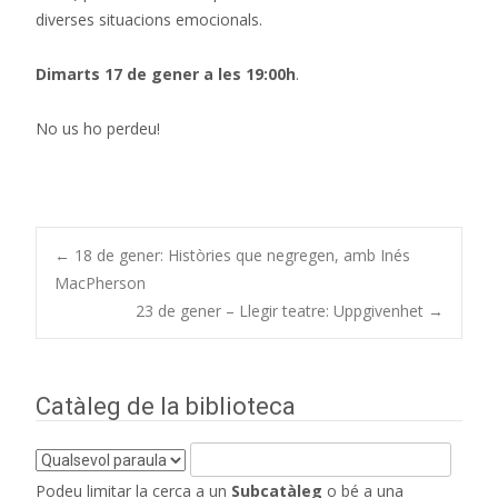
diverses situacions emocionals.
Dimarts 17 de gener a les 19:00h
.
No us ho perdeu!
Navegació
←
18 de gener: Històries que negregen, amb Inés
MacPherson
23 de gener – Llegir teatre: Uppgivenhet
→
d'entrades
Catàleg de la biblioteca
Podeu limitar la cerca a un
Subcatàleg
o bé a una