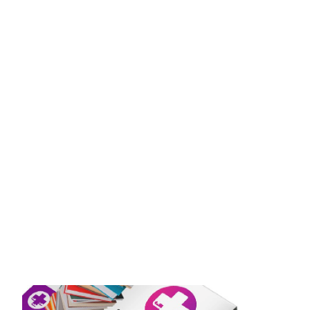
Garcia
Biblioteca Can Baratau
>
Notícies
>
17 de gener –
Booklife, Prescripció literària: Maldat, a càrrec de Laura
Garcia