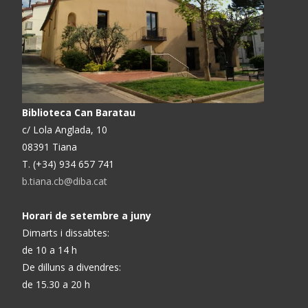
Biblioteca Can Baratau
c/ Lola Anglada, 10
08391 Tiana
T. (+34) 934 657 741
b.tiana.cb@diba.cat
Horari de setembre a juny
Dimarts i dissabtes:
de 10 a 14 h
De dilluns a divendres:
de 15.30 a 20 h