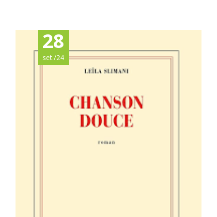
Read More…
28
set./24