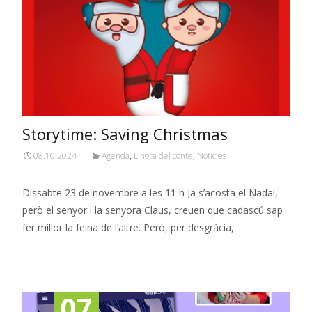
Storytime: Saving Christmas
08.10.2024
Agenda
,
L'hora del conte
,
Notícies
Dissabte 23 de novembre a les 11 h Ja s’acosta el Nadal,
però el senyor i la senyora Claus, creuen que cadascú sap
fer millor la feina de l’altre. Però, per desgràcia,
Read More…
07