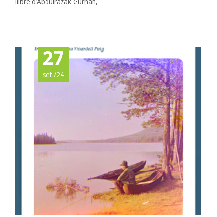
llibre d’Abdulrazak Gurnah,
Read More…
27
set./24