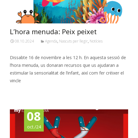
L’hora menuda: Peix peixet
08.10.2024
Agenda
,
Nascuts per llegir
,
Notícies
Dissabte 16 de novembre a les 12 h. En aquesta sessió de
l’hora menuda, us donaran recursos que us ajudaran a
estimular la sensorialitat de l’infant, així com fer créixer el
vincle
Read More…
08
oct./24