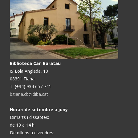
Biblioteca Can Baratau
c/ Lola Anglada, 10
08391 Tiana
T. (+34) 934 657 741
b.tiana.cb@diba.cat
Horari de setembre a juny
Dimarts i dissabtes:
de 10 a 14 h
De dilluns a divendres: