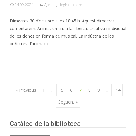
24.09.2024
Agenda
,
Llegir el teatre
Dimecres 30 d’octubre a les 18:45 h. Aquest dimecres,
comentarem: Ànima, un crit a la llibertat creativa i individual
de les dones en forma de musical. La indústria de les
pel·lícules d’animació
Read More…
Navegació
« Previous
1
…
5
6
7
8
9
…
14
Següent »
d'entrades
Catàleg de la biblioteca