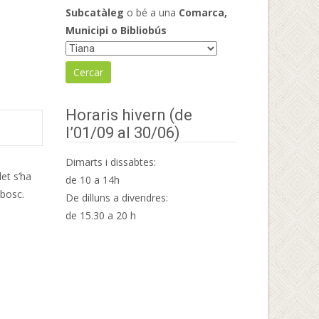
Subcatàleg
o bé a una
Comarca,
Municipi o Bibliobús
Horaris hivern (de
l’01/09 al 30/06)
Dimarts i dissabtes:
let s’ha
de 10 a 14h
 bosc.
De dilluns a divendres:
de 15.30 a 20 h