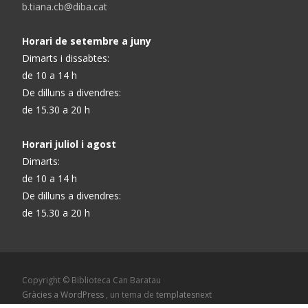
b.tiana.cb@diba.cat
Horari de setembre a juny
Dimarts i dissabtes:
de 10 a 14 h
De dilluns a divendres:
de 15.30 a 20 h
Horari juliol i agost
Dimarts:
de 10 a 14 h
De dilluns a divendres:
de 15.30 a 20 h
Copyright © Biblioteca Can Baratau
Gràcies a WordPress
, un tema de
templatesnext