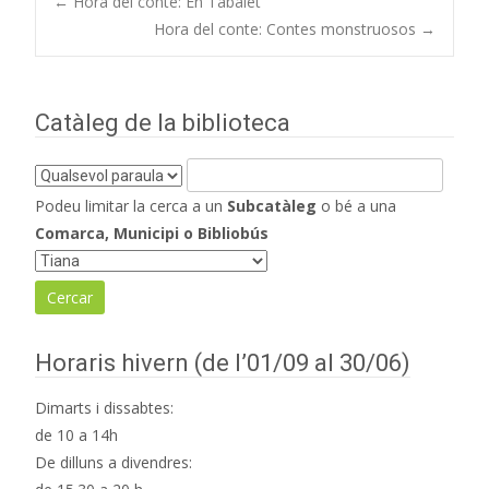
Navegació
←
Hora del conte: En Tabalet
Hora del conte: Contes monstruosos
→
d'entrades
Catàleg de la biblioteca
Podeu limitar la cerca a un
Subcatàleg
o bé a una
Comarca, Municipi o Bibliobús
Horaris hivern (de l’01/09 al 30/06)
Dimarts i dissabtes:
de 10 a 14h
De dilluns a divendres: