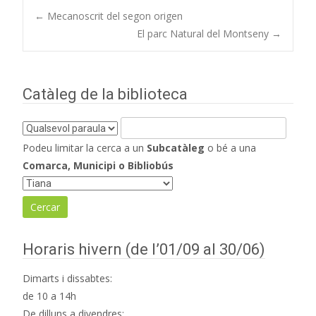
Navegació
←
Mecanoscrit del segon origen
El parc Natural del Montseny
→
d'entrades
Catàleg de la biblioteca
Podeu limitar la cerca a un
Subcatàleg
o bé a una
Comarca, Municipi o Bibliobús
Horaris hivern (de l’01/09 al 30/06)
Dimarts i dissabtes:
de 10 a 14h
De dilluns a divendres: