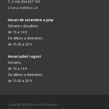
T. (+34) 934 657 741
b.tiana.cb@diba.cat
Horari de setembre a juny
Dimarts i dissabtes:
de 10 a 14 h
De dilluns a divendres:
de 15.30 a 20 h
Horari juliol i agost
Dimarts:
de 10 a 14 h
De dilluns a divendres:
de 15.30 a 20 h
Copyright © Biblioteca Can Baratau