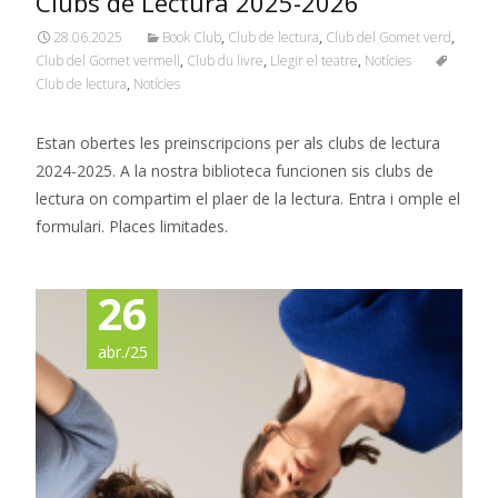
Clubs de Lectura 2025-2026
28.06.2025
Book Club
,
Club de lectura
,
Club del Gomet verd
,
Club del Gomet vermell
,
Club du livre
,
Llegir el teatre
,
Notícies
Club de lectura
,
Notícies
Estan obertes les preinscripcions per als clubs de lectura
2024-2025. A la nostra biblioteca funcionen sis clubs de
lectura on compartim el plaer de la lectura. Entra i omple el
formulari. Places limitades.
26
abr./25