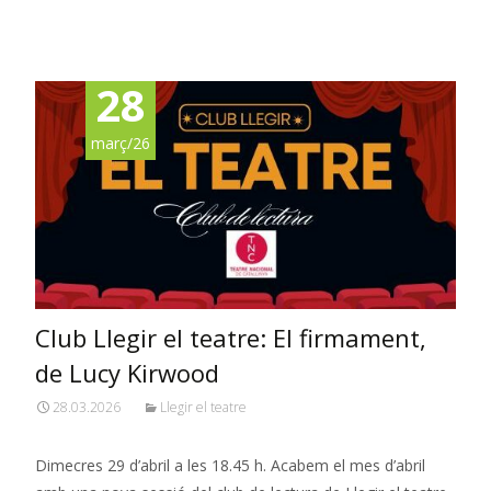
Read More…
28
març/26
Club Llegir el teatre: El firmament,
de Lucy Kirwood
28.03.2026
Llegir el teatre
Dimecres 29 d’abril a les 18.45 h. Acabem el mes d’abril