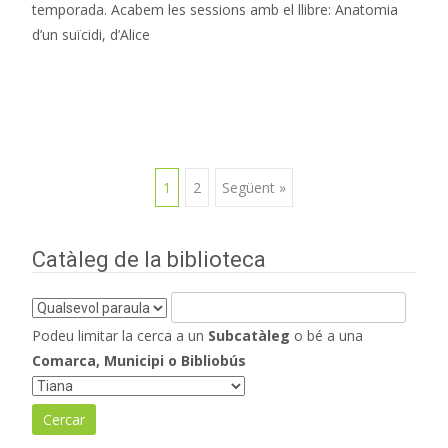
temporada. Acabem les sessions amb el llibre: Anatomia
d’un suïcidi, d’Alice
Read More…
Navegació
1
2
Següent »
d'entrades
Catàleg de la biblioteca
Podeu limitar la cerca a un
Subcatàleg
o bé a una
Comarca, Municipi o Bibliobús