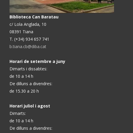
Biblioteca Can Baratau
c/ Lola Anglada, 10
08391 Tiana
T. (+34) 934 657 741
b.tiana.cb@diba.cat
Horari de setembre a juny
Dimarts i dissabtes:
de 10 a 14 h
De dilluns a divendres:
de 15.30 a 20 h
Horari juliol i agost
Dimarts:
de 10 a 14 h
De dilluns a divendres: