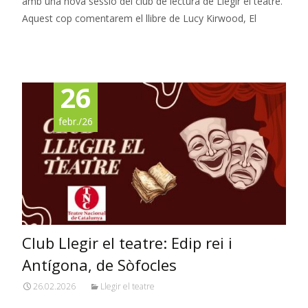
amb una nova sessió del club de lectura de Llegir el teatre.
Aquest cop comentarem el llibre de Lucy Kirwood, El
Read More…
26
febr./26
Club Llegir el teatre: Edip rei i
Antígona, de Sòfocles
26.02.2026
Llegir el teatre